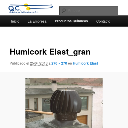
Ir
Productos químicos para la construcción. Ingeniería química y fabricación.
al
Busc
contenido
Menú
Productos Químicos
principal
Inicio
La Empresa
Contacto
QC química para la construcción
principal
Navega
de
Humicork Elast_gran
imágen
Publicado el
25/04/2013
a
270 × 270
en
Humicork Elast