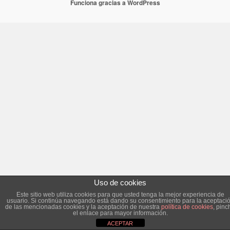
Funciona gracias a WordPress
Uso de cookies
Este sitio web utiliza cookies para que usted tenga la mejor experiencia de
usuario. Si continúa navegando está dando su consentimiento para la aceptaci
de las mencionadas cookies y la aceptación de nuestra
política de cookies
, pinc
el enlace para mayor información.
ACEPTAR