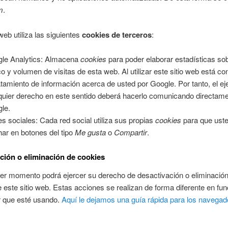
m
.
web utiliza las siguientes
cookies de terceros
:
le Analytics: Almacena
cookies
para poder elaborar estadísticas sob
ico y volumen de visitas de esta web. Al utilizar este sitio web está co
ratamiento de información acerca de usted por Google. Por tanto, el ej
quier derecho en este sentido deberá hacerlo comunicando directam
le.
s sociales: Cada red social utiliza sus propias
cookies
para que ust
har en botones del tipo
Me gusta
o
Compartir
.
ción o eliminación de cookies
er momento podrá ejercer su derecho de desactivación o eliminació
 este sitio web. Estas acciones se realizan de forma diferente en fun
 que esté usando.
Aquí le dejamos una guía rápida para los navega