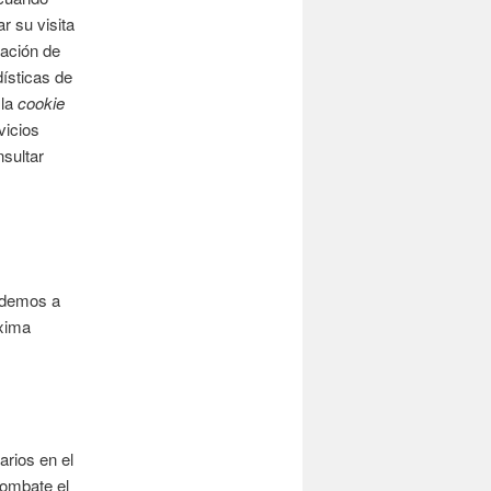
r su visita
ación de
dísticas de
 la
cookie
vicios
sultar
cedemos a
áxima
arios en el
combate el