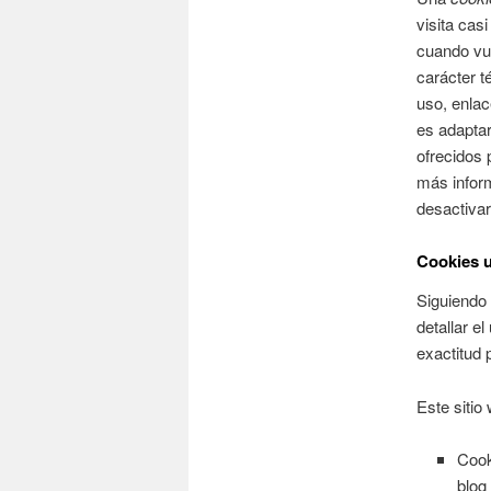
visita cas
cuando vu
carácter t
uso, enlac
es adaptar
ofrecidos 
más infor
desactivar
Cookies u
Siguiendo 
detallar e
exactitud 
Este sitio 
Cook
blog