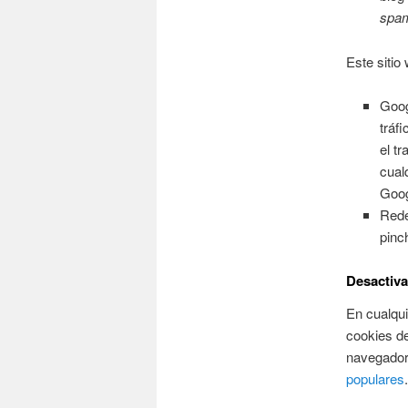
spa
Este sitio 
Goog
tráf
el t
cual
Goog
Rede
pinc
Desactiva
En cualqui
cookies de
navegador
populares
.