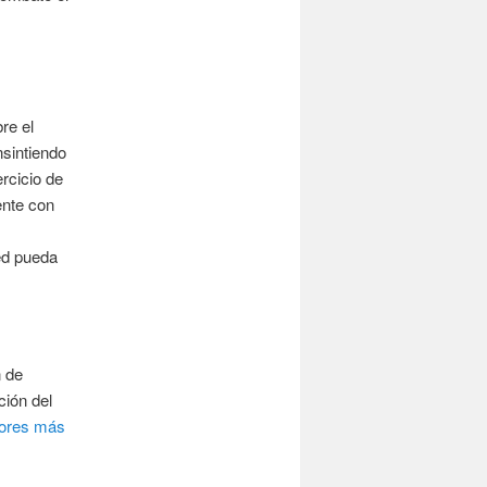
re el
nsintiendo
ercicio de
ente con
ed pueda
n de
ción del
dores más