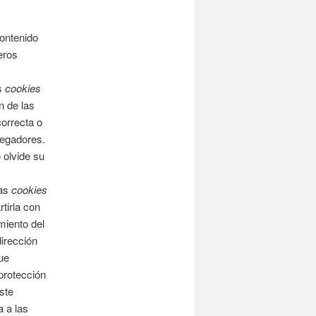
contenido
eros
as
cookies
n de las
correcta o
vegadores.
 olvide su
las
cookies
tirla con
miento del
dirección
ue
 protección
ste
a a las