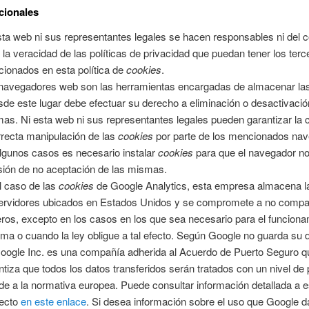
cionales
sta web ni sus representantes legales se hacen responsables ni del 
e la veracidad de las políticas de privacidad que puedan tener los terc
ionados en esta política de
cookies
.
navegadores web son las herramientas encargadas de almacenar l
sde este lugar debe efectuar su derecho a eliminación o desactivació
as. Ni esta web ni sus representantes legales pueden garantizar la 
rrecta manipulación de las
cookies
por parte de los mencionados na
lgunos casos es necesario instalar
cookies
para que el navegador no
sión de no aceptación de las mismas.
l caso de las
cookies
de Google Analytics, esta empresa almacena 
ervidores ubicados en Estados Unidos y se compromete a no compar
eros, excepto en los casos en los que sea necesario para el funciona
ema o cuando la ley obligue a tal efecto. Según Google no guarda su 
Google Inc. es una compañía adherida al Acuerdo de Puerto Seguro q
ntiza que todos los datos transferidos serán tratados con un nivel de
de a la normativa europea. Puede consultar información detallada a e
ecto
en este enlace
. Si desea información sobre el uso que Google d