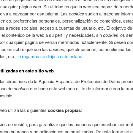
i cualquier página web. Su utilidad es que la web sea capaz de recorda
elva a navegar por esa página. Las
cookies
suelen almacenar inform
écnico, preferencias personales, personalización de contenidos, esta
es a redes sociales, acceso a cuentas de usuario, etc. El objetivo de
 el contenido de la web a su perfil y necesidades, sin
cookies
los ser
por cualquier página se verían mermados notablemente. Si desea con
mación sobre qué son las
cookies
, qué almacenan, cómo eliminarlas,
las, etc.,
le rogamos se dirija a este enlace.
tilizadas en este sitio web
las directrices de la Agencia Española de Protección de Datos pro
l uso de
cookies
que hace esta web con el fin de informarle con la m
posible.
web utiliza las siguientes
cookies propias
:
ies de sesión, para garantizar que los usuarios que escriban coment
 sean humanos y no aplicaciones automatizadas. De esta forma se 