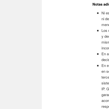
Notas adi
Ni e
ni d
menc
Los 
y de
mism
inco
En a
deci
En e
en s
terc
sist
IP. 
gara
acor
resp