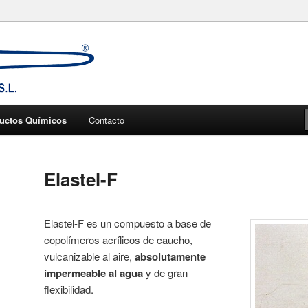
trucción. Ingeniería química y fabricación.
ra la construcción
uctos Químicos
Contacto
Elastel-F
Elastel-F es un compuesto a base de
copolímeros acrílicos de caucho,
vulcanizable al aire,
absolutamente
impermeable al agua
y de gran
flexibilidad.