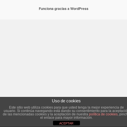
Funciona gracias a WordPress
Uso de cookies
Este sitio web utiliza cookies para que usted tenga la mejor experiencia de
usuario. Si continúa navegando está dando su consentimiento para la aceptaci
de las mencionadas cookies y la aceptación de nuestra
política de cookies
, pinc
el enlace para mayor información.
ACEPTAR