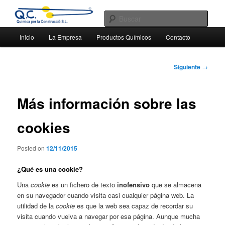
Ir
Productos químicos para la construcción. Ingeniería química y fabricación.
al
Busc
contenido
Menú
principal
Inicio
La Empresa
Productos Químicos
Contacto
QC química para la construcción
principal
Navegación
Siguiente
→
de
entradas
Más información sobre las
cookies
Posted on
12/11/2015
¿Qué es una cookie?
Una
cookie
es un fichero de texto
inofensivo
que se almacena
en su navegador cuando visita casi cualquier página web. La
utilidad de la
cookie
es que la web sea capaz de recordar su
visita cuando vuelva a navegar por esa página. Aunque mucha